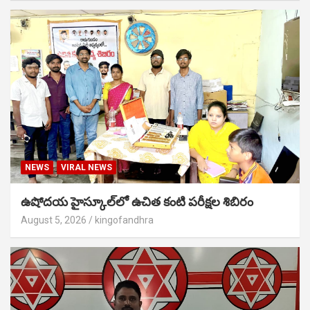
NEWS
VIRAL NEWS
ఉషోదయ హైస్కూల్‌లో ఉచిత కంటి పరీక్షల శిబిరం
August 5, 2026
kingofandhra