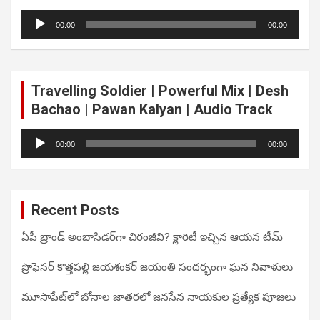
Audio
00:00
00:00
Player
Travelling Soldier | Powerful Mix | Desh
Bachao | Pawan Kalyan | Audio Track
Audio
00:00
00:00
Player
Recent Posts
ఏపీ బ్రాండ్ అంబాసిడర్‌గా చిరంజీవి? క్లారిటీ ఇచ్చిన ఆయన టీమ్
ప్రొఫెసర్ కొత్తపల్లి జయశంకర్ జయంతి సందర్భంగా ఘన నివాళులు
మూసాపేట్‌లో బోనాల జాతరలో జనసేన నాయకుల ప్రత్యేక పూజలు