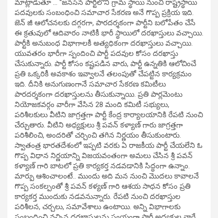
మాట్లాడుతూ … ‘‘జనసేన పార్టీలోని గ్రామ స్థాయి నుంచి రాష్ట్రస్థాయి
పదవులకు సంబంధించి సమాచార సేకరణ అనే గొప్ప ప్రక్రియ ఇది.
జెన్ జీ ఆలోచనలకు దగ్గరగా, పారదర్శకంగా పార్టీని బలోపేతం చేసే
ఈ క్రతువులో ఆదివారం నాటికీ భారీ స్థాయిలో దరఖాస్తులు వచ్చాయి.
పార్టీకి అనుబంధ విభాగాలకీ అత్యధికంగా దరఖాస్తులు వచ్చాయి.
యువతరం భారీగా స్పందించి పార్టీ పదవుల కోసం దరఖాస్తు
చేసుకున్నారు. పార్టీ కోసం కష్టపడిన వారు, పార్టీ ఉన్నతికి ఆలోచించే
ప్రతి ఒక్కరికీ అవకాశం ఇవ్వాలనే తలంపుతో చేపట్టిన కార్యక్రమం
ఇది. దీనికి అనుగుణంగానే సమాచార సేకరణ కమిటీలు
పారదర్శకంగా దరఖాస్తులను తీసుకున్నాయి. ప్రతి పార్లమెంటు
నియోజకవర్గం వారీగా వేసిన 28 మంది కమిటీ సభ్యులు,
పరిశీలకులు వీటిని జాగ్రత్తగా పార్టీ కేంద్ర కార్యాలయానికి రేపటి నుంచి
చేర్చుతారు. వీటిని అధ్యక్షులు శ్రీ పవన్ కళ్యాణ్ గారు జాగ్రత్తగా
పరిశీలించి, అందరితో చర్చించి తగిన నిర్ణయం తీసుకుంటారు.
స్వాతంత్ర భారతదేశంలో ఇప్పటి వరకు ఏ రాజకీయ పార్టీ చేయలేని ఓ
గొప్ప విధాన నిర్ణయాన్ని విజయవంతంగా అమలు చేసిన శ్రీ పవన్
కళ్యాణ్ గారి బాటలో ప్రతి కార్యకర్త నడవడానికి సిద్ధంగా ఉన్నాం.
మార్పు ఆశించాలంటే.. ముందు అది మన నుంచి మొదలు కావాలనే
గొప్ప సంకల్పంతో శ్రీ పవన్ కళ్యణ్ గారి ఆశయ సాధన కోసం ప్రతి
కార్యకర్త ముందుకు నడవనున్నారు. రేపటి నుంచి దరఖాస్తుల
పరిశీలన, చర్చలు, సమావేశాలు ఉంటాయి. అన్ని విభాగాలకు
సంబంధించి వచ్చిన దరఖాస్తులను స్వయంగా పార్టీ అధ్యక్షుల వారే