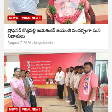
NEWS
VIRAL NEWS
ప్రొఫెసర్ కొత్తపల్లి జయశంకర్ జయంతి సందర్భంగా ఘన
నివాళులు
August 7, 2026
kingofandhra
NEWS
VIRAL NEWS