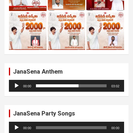
JanaSena Anthem
Audio
00:00
03:02
Player
JanaSena Party Songs
Audio
00:00
00:00
Player