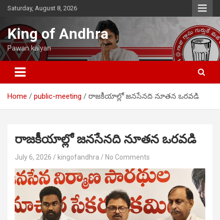
Skip
Saturday, August 8, 2026
to
content
King of Andhra
Pawan kalyan
Home
public-meeting
రాజకీయాల్లో జనసేనది నూతన ఒరవడి
రాజకీయాల్లో జనసేనది నూతన ఒరవడి
July 6, 2026
kingofandhra
No Comments