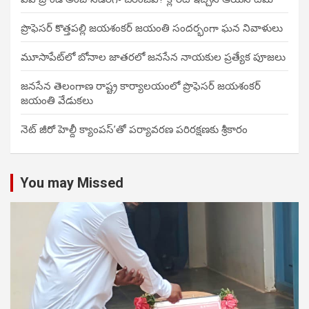
ప్రొఫెసర్ కొత్తపల్లి జయశంకర్ జయంతి సందర్భంగా ఘన నివాళులు
మూసాపేట్‌లో బోనాల జాతరలో జనసేన నాయకుల ప్రత్యేక పూజలు
జనసేన తెలంగాణ రాష్ట్ర కార్యాలయంలో ప్రొఫెసర్ జయశంకర్
జయంతి వేడుకలు
నెట్ జీరో హెల్దీ క్యాంపస్’తో పర్యావరణ పరిరక్షణకు శ్రీకారం
You may Missed