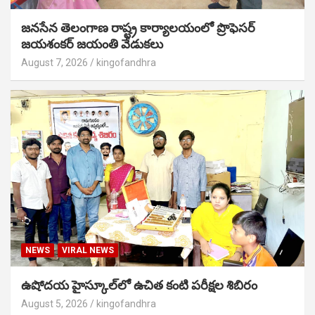
జనసేన తెలంగాణ రాష్ట్ర కార్యాలయంలో ప్రొఫెసర్
జయశంకర్ జయంతి వేడుకలు
August 7, 2026
kingofandhra
NEWS
VIRAL NEWS
ఉషోదయ హైస్కూల్‌లో ఉచిత కంటి పరీక్షల శిబిరం
August 5, 2026
kingofandhra