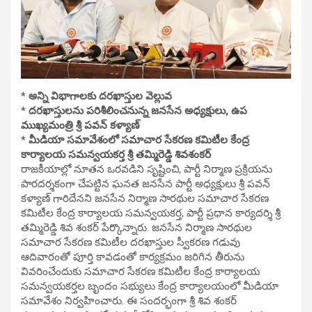
* అన్ని విభాగాలకు దరఖాస్తుల వెల్లువ
* దరఖాస్తులను పరిశీలించనున్న జనసేన అధ్యక్షులు, ఉప
ముఖ్యమంత్రి శ్రీ పవన్ కళ్యాణ్
* మీడియా సమావేశంలో సమాచార సేకరణ కమిటీల కేంద్ర
కార్యాలయ సమన్వయకర్త శ్రీ తమ్మిరెడ్డి శివశంకర్
రాజకీయాల్లో నూతన ఒరవడిని సృష్టించి, పార్టీ నిర్మాణ ప్రక్రియను
పారదర్శకంగా చేపట్టిన ఘనత జనసేన పార్టీ అధ్యక్షులు శ్రీ పవన్
కళ్యాణ్ గారిదేనని జనసేన నిర్మాణ సారథుల సమాచార సేకరణ
కమిటీల కేంద్ర కార్యాలయ సమన్వయకర్త, పార్టీ ప్రధాన కార్యదర్శి శ్రీ
తమ్మిరెడ్డి శివ శంకర్ పేర్కొన్నారు. జనసేన నిర్మాణ సారథుల
సమాచార సేకరణ కమిటీల దరఖాస్తుల స్వీకరణ గడువు
ఆదివారంతో పూర్తి కావడంతో కార్యక్రమం జరిగిన తీరును
వివరించేందుకు సమాచార సేకరణ కమిటీల కేంద్ర కార్యాలయ
సమన్వయకర్తల బృందం సభ్యులు కేంద్ర కార్యాలయంలో మీడియా
సమావేశం నిర్వహించారు. ఈ సందర్భంగా శ్రీ శివ శంకర్