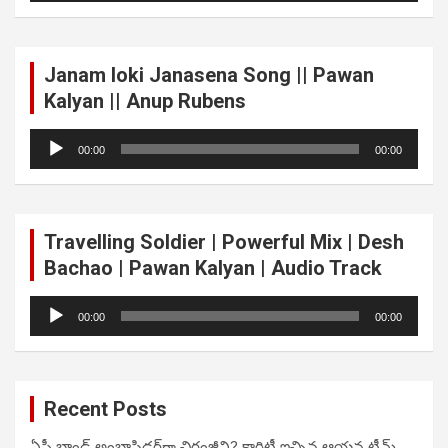
Janam loki Janasena Song || Pawan
Kalyan || Anup Rubens
Audio
00:00
00:00
Player
Travelling Soldier | Powerful Mix | Desh
Bachao | Pawan Kalyan | Audio Track
Audio
00:00
00:00
Player
Recent Posts
ఏపీ బ్రాండ్ అంబాసిడర్‌గా చిరంజీవి? క్లారిటీ ఇచ్చిన ఆయన టీమ్