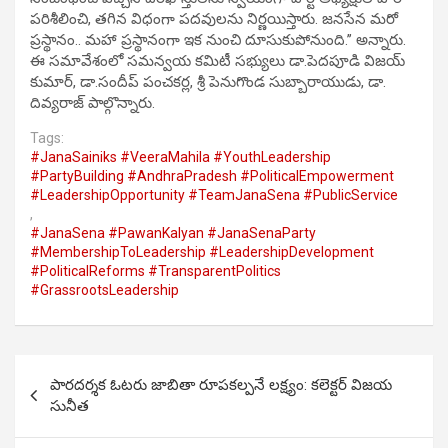
పరిశీలించి, తగిన విధంగా పదవులను నిర్ణయిస్తారు. జనసేన మరో
ప్రస్థానం.. మహా ప్రస్థానంగా ఇక నుంచి దూసుకుపోనుంది.’’ అన్నారు.
ఈ సమావేశంలో సమన్వయ కమిటీ సభ్యులు డా.పెదపూడి విజయ్
కుమార్, డా.సందీప్ పంచకర్ల, శ్రీ పెనుగొండ సుబ్బారాయుడు, డా.
దివ్యరాజ్ పాల్గొన్నారు.
Tags:
#JanaSainiks #VeeraMahila #YouthLeadership
#PartyBuilding #AndhraPradesh #PoliticalEmpowerment
#LeadershipOpportunity #TeamJanaSena #PublicService
,
#JanaSena #PawanKalyan #JanaSenaParty
#MembershipToLeadership #LeadershipDevelopment
#PoliticalReforms #TransparentPolitics
#GrassrootsLeadership
Post
పారదర్శక ఓటరు జాబితా రూపకల్పనే లక్ష్యం: కలెక్టర్ విజయ
navigation
సునీత