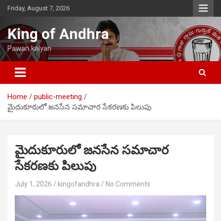
Skip
Friday, August 7, 2026
to
content
King of Andhra
Pawan kalyan
Home
public-meeting
మైదుకూరులో జనసేన సమాచార సేకరణకు పిలుపు
మైదుకూరులో జనసేన సమాచార
సేకరణకు పిలుపు
July 1, 2026
kingofandhra
No Comments