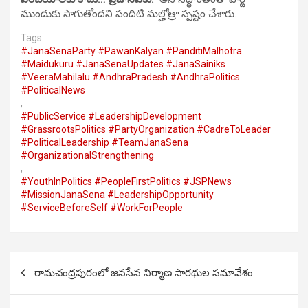
ముందుకు సాగుతోందని పందిటి మల్హోత్రా స్పష్టం చేశారు.
Tags:
#JanaSenaParty #PawanKalyan #PanditiMalhotra
#Maidukuru #JanaSenaUpdates #JanaSainiks
#VeeraMahilalu #AndhraPradesh #AndhraPolitics
#PoliticalNews
,
#PublicService #LeadershipDevelopment
#GrassrootsPolitics #PartyOrganization #CadreToLeader
#PoliticalLeadership #TeamJanaSena
#OrganizationalStrengthening
,
#YouthInPolitics #PeopleFirstPolitics #JSPNews
#MissionJanaSena #LeadershipOpportunity
#ServiceBeforeSelf #WorkForPeople
Post
రామచంద్రపురంలో జనసేన నిర్మాణ సారథుల సమావేశం
navigation