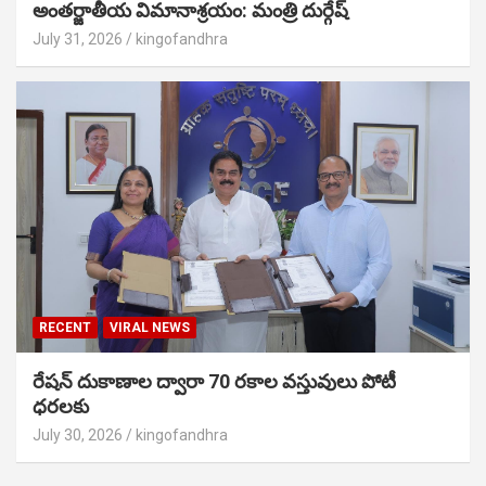
అంతర్జాతీయ విమానాశ్రయం: మంత్రి దుర్గేష్
July 31, 2026
kingofandhra
RECENT
VIRAL NEWS
రేషన్ దుకాణాల ద్వారా 70 రకాల వస్తువులు పోటీ
ధరలకు
July 30, 2026
kingofandhra