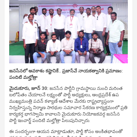
జనసేనలో అవకాశం కష్టానికే.. ప్రజాసేవే నాయకత్వానికి ప్రమాణం:
పందిటి మల్హోత్రా
మైదుకూరు, జూన్ 30:
జనసేన పార్టీని గ్రామస్థాయి నుంచి మరింత
బలోపేతం చేయాలనే లక్ష్యంతో పార్టీ అధ్యక్షులు, ఆంధ్రప్రదేశ్ ఉప
ముఖ్యమంత్రి పవన్ కళ్యాణ్ ఆదేశాల మేరకు రాష్ట్రవ్యాప్తంగా
నిర్వహిస్తున్న నిర్మాణ సారథుల సమాచార సేకరణ కార్యక్రమంలో ప్రతి
కార్యకర్త భాగస్వామి కావాలని మైదుకూరు నియోజకవర్గ జనసేన
పార్టీ ఇంచార్జ్ పందిటి మల్హోత్రా పిలుపునిచ్చారు.
ఈ సందర్భంగా ఆయన మాట్లాడుతూ, పార్టీ కోసం అంకితభావంతో