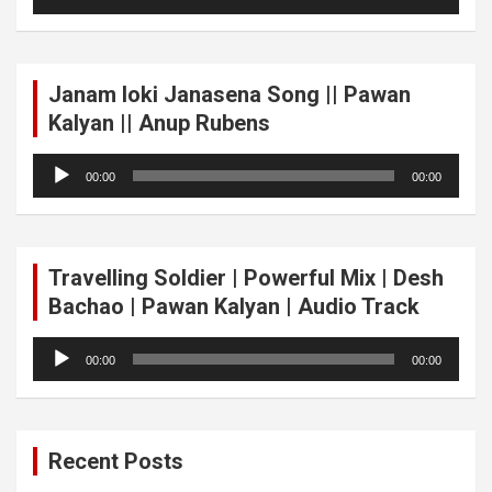
Player
Janam loki Janasena Song || Pawan
Kalyan || Anup Rubens
Audio
00:00
00:00
Player
Travelling Soldier | Powerful Mix | Desh
Bachao | Pawan Kalyan | Audio Track
Audio
00:00
00:00
Player
Recent Posts