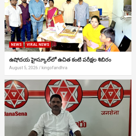
NEWS
VIRAL NEWS
ఉషోదయ హైస్కూల్‌లో ఉచిత కంటి పరీక్షల శిబిరం
August 5, 2026
kingofandhra