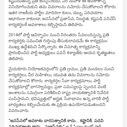
కష్టపడుతున్న ప్రతి జనసైనికుడు, వీర మహిళ ఈ అవకాశాన్ని
వినియోగించుకుని తమ వివరాలను నమోదు చేసుకోవాలని కోరారు.
ఇతర రాజకీయ పార్టీల మాదిరిగా కులం, డబ్బు, పరిచయాల
ఆధారంగా కాకుండా, జనసేనలో ప్రజాసేవ, నిబద్ధత, కష్టపడి పనిచేసే
కార్యకర్తలకే అవకాశాలు కల్పిస్తామని తెలిపారు.
2014లో పార్టీ ఆవిర్భావం నుంచి నిరంతరం సేవలందిస్తున్న ప్రతి
కార్యకర్తకు సముచిత గుర్తింపు తీసుకురావడమే ఈ కార్యక్రమం
ముఖ్య ఉద్దేశమని పేర్కొన్నారు. ఈ వినూత్న కార్యక్రమాన్ని
ప్రారంభించిన పార్టీ అధ్యక్షులు పవన్ కళ్యాణ్‌కు ఆయన కృతజ్ఞతలు
తెలిపారు.
మైదుకూరు నియోజకవర్గంలోని ప్రతి గ్రామం, ప్రతి మండలం నుంచి
కార్యకర్తలు, వీర మహిళలు, యువత తమ వివరాలను నమోదు
చేసుకోవాలని కోరారు. కార్యకర్తల సేవా కార్యక్రమాలు, పార్టీ
కార్యక్రమాల్లో భాగస్వామ్యం, ప్రజా సమస్యలపై స్పందన వంటి
అంశాలను సమగ్రంగా పరిశీలించి రాష్ట్ర నాయకత్వానికి నివేదిక
పంపిస్తామని, భవిష్యత్తులో అర్హత, సేవాభావం ఉన్న వారికి పార్టీ
బాధ్యతలు కల్పించేందుకు ఈ ప్రక్రియ ఉపయోగపడుతుందని
వివరించారు.
“జనసేనలో అవకాశం వారసత్వానికి కాదు… కష్టానికి. పదవి
పరిచయాలకు కాదు… ప్రజాసేవకు.”
అనే సిద్ధాంతంతో పార్టీ