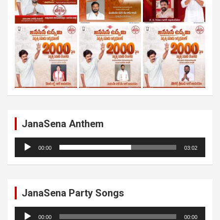
JanaSena Anthem
Audio
00:00
03:02
Player
JanaSena Party Songs
Audio
00:00
00:00