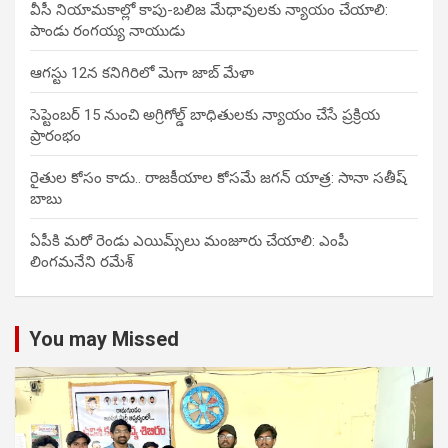
వీసీ నియామకాల్లో కాపు-బలిజ మేధావులకు న్యాయం చేయాలి:
పాండు రంగయ్య నాయుడు
ఆగస్టు 12న కనిగిరిలో మెగా జాబ్ మేళా
సెప్టెంబర్ 15 నుంచి అగ్రిగోల్డ్ బాధితులకు న్యాయం చేసే ప్రక్రియ
ప్రారంభం
రైతుల కోసం కాదు.. రాజకీయాల కోసమే జగన్ యాత్ర: సానా సతీష్
బాబు
ఏపీకి మరో రెండు ఎయిమ్స్‌లు మంజూరు చేయాలి: ఎంపీ
లింగమనేని రమేశ్
You may Missed