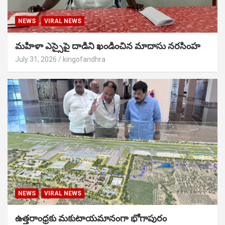
NEWS
VIRAL NEWS
మహిళా ఎస్సైపై దాడిని ఖండించిన మాదాసు నరసింహ
July 31, 2026
kingofandhra
NEWS
VIRAL NEWS
ఉత్తరాంధ్రకు మకుటాయమానంగా భోగాపురం