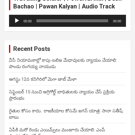
Bachao | Pawan Kalyan | Audio Track
Audio
00:00
00:00
Player
Recent Posts
వీసీ నియామకాల్లో కాపు-బలిజ మేధావులకు న్యాయం చేయాలి:
పాండు రంగయ్య నాయుడు
ఆగస్టు 12న కనిగిరిలో మెగా జాబ్ మేళా
సెప్టెంబర్ 15 నుంచి అగ్రిగోల్డ్ బాధితులకు న్యాయం చేసే ప్రక్రియ
ప్రారంభం
రైతుల కోసం కాదు.. రాజకీయాల కోసమే జగన్ యాత్ర: సానా సతీష్
బాబు
ఏపీకి మరో రెండు ఎయిమ్స్‌లు మంజూరు చేయాలి: ఎంపీ