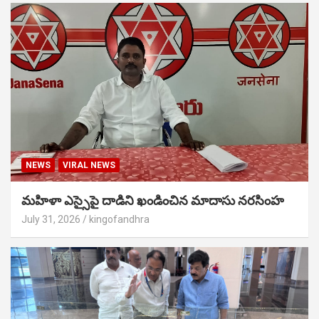
NEWS
VIRAL NEWS
మహిళా ఎస్సైపై దాడిని ఖండించిన మాదాసు నరసింహ
July 31, 2026
kingofandhra