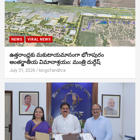
NEWS
VIRAL NEWS
ఉత్తరాంధ్రకు మకుటాయమానంగా భోగాపురం
అంతర్జాతీయ విమానాశ్రయం: మంత్రి దుర్గేష్
July 31, 2026
kingofandhra