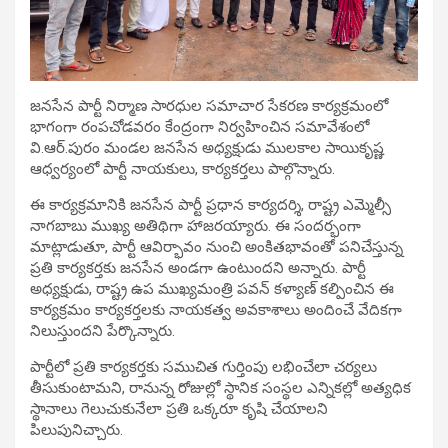
జనసేన పార్టీ నిర్మాణ సారధుల సమాచార సేకరణ కార్యక్రమంలో
భాగంగా రంపచోడవరం కేంద్రంగా నిర్వహించిన సమావేశంలో
వి.ఆర్.పురం మండల జనసేన అధ్యక్షుడు ములకాల సాయికృష్ణ
ఆధ్వర్యంలో పార్టీ నాయకులు, కార్యకర్తలు పాల్గొన్నారు.
ఈ కార్యక్రమానికి జనసేన పార్టీ ప్రధాన కార్యదర్శి, రాష్ట్ర ఎమ్మెల్సీ
నాగబాబు ముఖ్య అతిథిగా హాజరయ్యారు. ఈ సందర్భంగా
మాట్లాడుతూ, పార్టీ ఆవిర్భావం నుంచి అంకితభావంతో పనిచేస్తున్న
ప్రతి కార్యకర్తకు జనసేన అండగా ఉంటుందని అన్నారు. పార్టీ
అధ్యక్షుడు, రాష్ట్ర ఉప ముఖ్యమంత్రి పవన్ కళ్యాణ్ కల్పించిన ఈ
కార్యక్రమం కార్యకర్తలకు నాయకత్వ అవకాశాలు అందించే వేదికగా
నిలుస్తుందని పేర్కొన్నారు.
పార్టీలో ప్రతి కార్యకర్తకు సముచిత గుర్తింపు లభించేలా చర్యలు
తీసుకుంటామని, రానున్న రోజుల్లో స్థానిక సంస్థల ఎన్నికల్లో అత్యధిక
స్థానాలు గెలుచుకునేలా ప్రతి ఒక్కరూ కృషి చేయాలని
పిలుపునిచ్చారు.