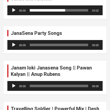
Audio
00:00
03:02
Player
JanaSena Party Songs
Audio
00:00
00:00
Player
Janam loki Janasena Song || Pawan
Kalyan || Anup Rubens
Audio
00:00
00:00
Player
Travelling Soldier | Powerful Mix | Desh