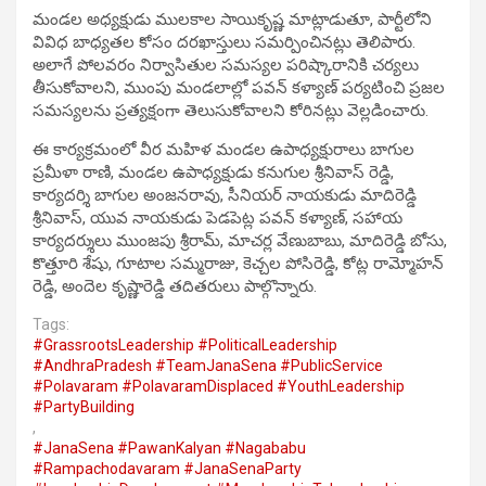
మండల అధ్యక్షుడు ములకాల సాయికృష్ణ మాట్లాడుతూ, పార్టీలోని
వివిధ బాధ్యతల కోసం దరఖాస్తులు సమర్పించినట్లు తెలిపారు.
అలాగే పోలవరం నిర్వాసితుల సమస్యల పరిష్కారానికి చర్యలు
తీసుకోవాలని, ముంపు మండలాల్లో పవన్ కళ్యాణ్ పర్యటించి ప్రజల
సమస్యలను ప్రత్యక్షంగా తెలుసుకోవాలని కోరినట్లు వెల్లడించారు.
ఈ కార్యక్రమంలో వీర మహిళ మండల ఉపాధ్యక్షురాలు బాగుల
ప్రమీళా రాణి, మండల ఉపాధ్యక్షుడు కనుగుల శ్రీనివాస్ రెడ్డి,
కార్యదర్శి బాగుల అంజనరావు, సీనియర్ నాయకుడు మాదిరెడ్డి
శ్రీనివాస్, యువ నాయకుడు పెడపెట్ల పవన్ కళ్యాణ్, సహాయ
కార్యదర్శులు ముంజపు శ్రీరామ్, మాచర్ల వేణుబాబు, మాదిరెడ్డి బోసు,
కొత్తూరి శేషు, గూటాల సమ్మరాజు, కెచ్చల పోసిరెడ్డి, కోట్ల రామ్మోహన్
రెడ్డి, అందెల కృష్ణారెడ్డి తదితరులు పాల్గొన్నారు.
Tags:
#GrassrootsLeadership #PoliticalLeadership
#AndhraPradesh #TeamJanaSena #PublicService
#Polavaram #PolavaramDisplaced #YouthLeadership
#PartyBuilding
,
#JanaSena #PawanKalyan #Nagababu
#Rampachodavaram #JanaSenaParty