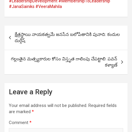
#LeadershipDevelopment #MembershipToLeadership
#JanaSainiks #VeeraMahila
Post
క్షేత్రస్థాయి నాయకత్వమే జనసేన బలోపేతానికి పునాది: కందుల
navigation
దుర్గేష్
గల్లంతైన మత్స్యకారుల కోసం విస్తృత గాలింపు చేపట్టాలి: పవన్
కళ్యాణ్
Leave a Reply
Your email address will not be published.
Required fields
are marked
*
Comment
*