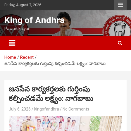
Skip
Friday, August 7, 2026
to
content
King of Andhra
Pawan kalyan
Home
Recent
జనసేన కార్యకర్తలకు గుర్తింపు కల్పించడమే లక్ష్యం: నాగబాబు
జనసేన కార్యకర్తలకు గుర్తింపు
కల్పించడమే లక్ష్యం: నాగబాబు
July 6, 2026
kingofandhra
No Comments