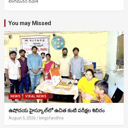
లింగమనేని రమేశ్
You may Missed
NEWS
VIRAL NEWS
ఉషోదయ హైస్కూల్‌లో ఉచిత కంటి పరీక్షల శిబిరం
August 5, 2026
kingofandhra