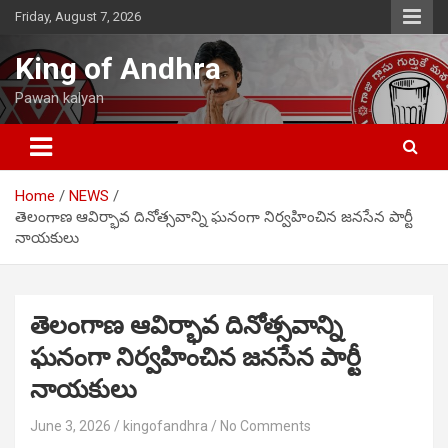
Skip
Friday, August 7, 2026
to
content
King of Andhra
Pawan kalyan
Home
NEWS
తెలంగాణ ఆవిర్భావ దినోత్సవాన్ని ఘనంగా నిర్వహించిన జనసేన పార్టీ
నాయకులు
తెలంగాణ ఆవిర్భావ దినోత్సవాన్ని
ఘనంగా నిర్వహించిన జనసేన పార్టీ
నాయకులు
June 3, 2026
kingofandhra
No Comments