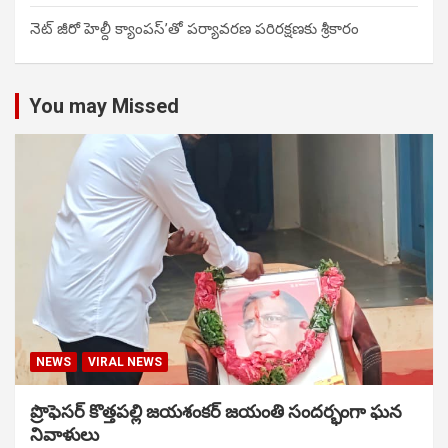
నెట్ జీరో హెల్దీ క్యాంపస్’తో పర్యావరణ పరిరక్షణకు శ్రీకారం
You may Missed
NEWS
VIRAL NEWS
ప్రొఫెసర్ కొత్తపల్లి జయశంకర్ జయంతి సందర్భంగా ఘన
నివాళులు