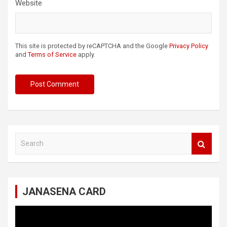
Website
This site is protected by reCAPTCHA and the Google
Privacy Policy
and
Terms of Service
apply.
S
e
a
r
c
JANASENA CARD
h
Video
Player