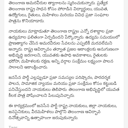
తెలంగాణ అమరవీరుల త్యాగాలను స్మరించుకున్నారు. ప్రత్యేక
తెలంగాణ రాష్ట్ర సాధన కోసం పోరాడిన విద్యార్థులు, యువత,
ఉద్యోగులు, రైతులు, మహిళలు మరియు వివిధ ప్రజా సంఘాల
పాత్రను కొనియాడారు.
నాయకులు మాట్లాడుతూ తెలంగాణ రాష్ట్రం ఎన్నో దశాబ్దాల ప్రజా
ఉద్యమాల ఫలితంగా ఏర్పడిందని పేర్కొన్నారు. ఉద్యమ సమయంలో
ప్రాణత్యాగం చేసిన అమరవీరుల సేవలను ఎప్పటికీ మరవలేమని
అన్నారు. రాష్ట్ర ఆవిర్భావం తర్వాత ప్రజల ఆకాంక్షలకు అనుగుణంగా
అభివృద్ధి జరగాలని, యువతకు ఉపాధి అవకాశాలు, రైతులకు
భరోసా, మహిళలకు రక్షణ, అన్ని వర్గాల సంక్షేమం లక్ష్యంగా పాలన
సాగాలని ఆకాంక్షించారు.
జనసేన పార్టీ ఎల్లప్పుడూ ప్రజా సమస్యల పరిష్కారం, పారదర్శక
పాలన, సామాజిక న్యాయం మరియు ప్రజా సంక్షేమం కోసం కట్టుబడి
పనిచేస్తుందని నాయకులు తెలిపారు. తెలంగాణ అభివృద్ధిలో యువత
కీలక పాత్ర పోషించాలని పిలుపునిచ్చారు.
ఈ కార్యక్రమంలో జనసేన పార్టీ రాష్ట్ర నాయకులు, జిల్లా నాయకులు,
జనసైనికులు, వీరమహిళలు పాల్గొని తెలంగాణ ఆవిర్భావ
దినోత్సవాన్ని ఉత్సాహంగా జరుపుకున్నారు.
Tags: