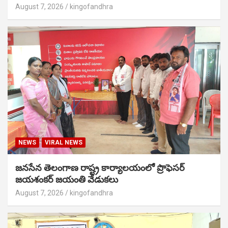
August 7, 2026
kingofandhra
NEWS
VIRAL NEWS
జనసేన తెలంగాణ రాష్ట్ర కార్యాలయంలో ప్రొఫెసర్
జయశంకర్ జయంతి వేడుకలు
August 7, 2026
kingofandhra