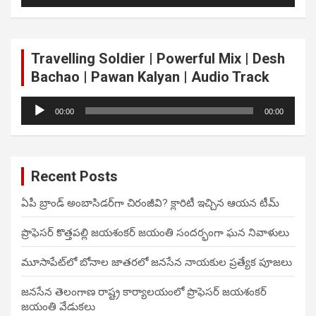
Player
Travelling Soldier | Powerful Mix | Desh
Bachao | Pawan Kalyan | Audio Track
Audio
00:00
00:00
Player
Recent Posts
ఏపీ బ్రాండ్ అంబాసిడర్‌గా చిరంజీవి? క్లారిటీ ఇచ్చిన ఆయన టీమ్
ప్రొఫెసర్ కొత్తపల్లి జయశంకర్ జయంతి సందర్భంగా ఘన నివాళులు
మూసాపేట్‌లో బోనాల జాతరలో జనసేన నాయకుల ప్రత్యేక పూజలు
జనసేన తెలంగాణ రాష్ట్ర కార్యాలయంలో ప్రొఫెసర్ జయశంకర్
జయంతి వేడుకలు