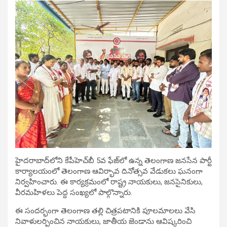
హైదరాబాద్‌లోని కేపీహెచ్‌బీ 5వ ఫేజ్‌లో ఉన్న తెలంగాణ జనసేన పార్టీ
కార్యాలయంలో తెలంగాణ ఆవిర్భావ దినోత్సవ వేడుకలు ఘనంగా
నిర్వహించారు. ఈ కార్యక్రమంలో రాష్ట్ర నాయకులు, జనసైనికులు,
వీరమహిళలు పెద్ద సంఖ్యలో పాల్గొన్నారు.
ఈ సందర్భంగా తెలంగాణ తల్లి చిత్రపటానికి పూలమాలలు వేసి
నివాళులర్పించిన నాయకులు, జాతీయ జెండాను ఆవిష్కరించి