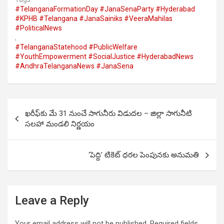
#TelanganaFormationDay #JanaSenaParty #Hyderabad
#KPHB #Telangana #JanaSainiks #VeeraMahilas
#PoliticalNews
,
#TelanganaStatehood #PublicWelfare
#YouthEmpowerment #SocialJustice #HyderabadNews
#AndhraTelanganaNews #JanaSena
Post
ఖరీఫ్‌కు మే 31 నుంచే సాగునీరు విడుదల – జిల్లా సాగునీటి
navigation
సలహా మండలి నిర్ణయం
‘పెద్ది’ టికెట్‌ ధరల పెంపునకు అనుమతి
Leave a Reply
Your email address will not be published.
Required fields