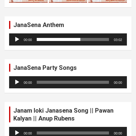
JanaSena Anthem
Audio
00:00
03:02
Player
JanaSena Party Songs
Audio
00:00
00:00
Player
Janam loki Janasena Song || Pawan
Kalyan || Anup Rubens
Audio
00:00
00:00