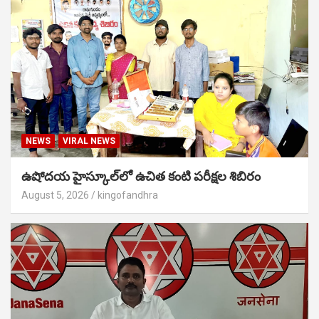
NEWS
VIRAL NEWS
ఉషోదయ హైస్కూల్‌లో ఉచిత కంటి పరీక్షల శిబిరం
August 5, 2026
kingofandhra