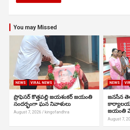
You may Missed
NEWS
VIRAL NEWS
NEWS
VI
ప్రొఫెసర్ కొత్తపల్లి జయశంకర్ జయంతి
జనసేన తెల
సందర్భంగా ఘన నివాళులు
కార్యాలయ
జయంతి వ
August 7, 2026
kingofandhra
August 7, 2