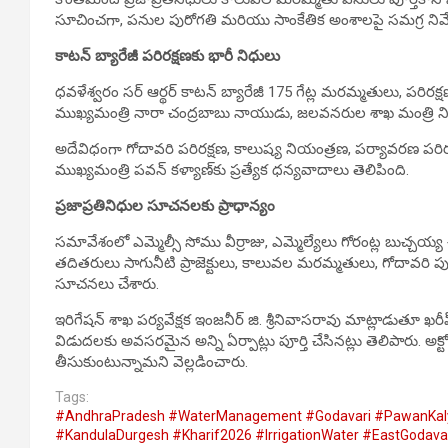
సూచించగా, పనుల పురోగతి మరియు సాంకేతిక అంశాలపై సమగ్ర నివేద
కాటన్ బ్యారేజీ పరిరక్షణకు భారీ నిధులు
ధవళేశ్వరం సర్ ఆర్థర్ కాటన్ బ్యారేజీ 175 గేట్ల మరమ్మతులు, పరి
ముఖ్యమంత్రి నారా చంద్రబాబు నాయుడు, జలవనరుల శాఖ మంత్రి న
అదేవిధంగా గోదావరి పరిరక్షణ, కాలుష్య నియంత్రణ, పర్యావరణ పరిర
ముఖ్యమంత్రి పవన్ కళ్యాణ్‌కు ప్రత్యేక ధన్యవాదాలు తెలిపింది.
ప్రజాప్రతినిధుల సూచనలకు ప్రాధాన్యం
సమావేశంలో ఎమ్మెల్సీ సోము వీర్రాజు, ఎమ్మెల్యేలు గోరంట్ల బుచ్చయ్య చౌద
తదితరులు సాగునీటి ప్రాజెక్టులు, కాలువల మరమ్మతులు, గోదావరి పు
సూచనలు చేశారు.
ఇరిగేషన్ శాఖ పర్యవేక్షక ఇంజనీర్ జి. శ్రీనివాసరావు మాట్లాడుతూ ఖరీఫ్
విడుదలకు అవసరమైన అన్ని ఏర్పాట్లు పూర్తి చేసినట్లు తెలిపారు. అక
తీసుకుంటున్నామని వెల్లడించారు.
Tags:
#AndhraPradesh #WaterManagement #Godavari #PawanKal
#KandulaDurgesh #Kharif2026 #IrrigationWater #EastGoda