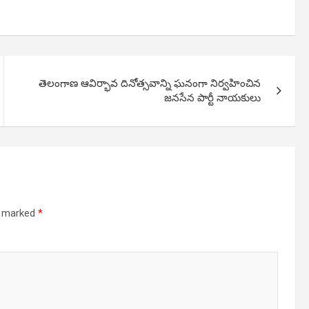
తెలంగాణ ఆవిర్భావ దినోత్సవాన్ని ఘనంగా నిర్వహించిన
జనసేన పార్టీ నాయకులు
re marked
*