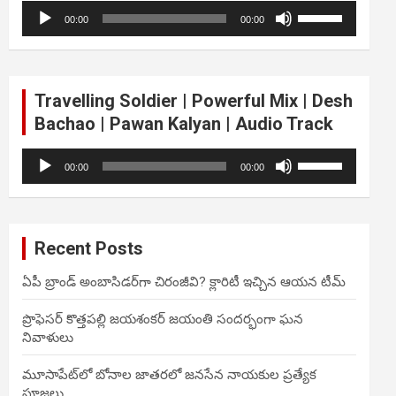
Audio
Use
volume.
00:00
00:00
Player
Up/Down
Arrow
keys
to
Travelling Soldier | Powerful Mix | Desh
increase
Bachao | Pawan Kalyan | Audio Track
or
decrease
Audio
Use
volume.
00:00
00:00
Player
Up/Down
Arrow
keys
to
Recent Posts
increase
or
ఏపీ బ్రాండ్ అంబాసిడర్‌గా చిరంజీవి? క్లారిటీ ఇచ్చిన ఆయన టీమ్
decrease
volume.
ప్రొఫెసర్ కొత్తపల్లి జయశంకర్ జయంతి సందర్భంగా ఘన
నివాళులు
మూసాపేట్‌లో బోనాల జాతరలో జనసేన నాయకుల ప్రత్యేక
పూజలు