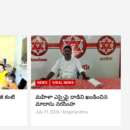
NEWS
VIRAL NEWS
త కంటి
మహిళా ఎస్సైపై దాడిని ఖండించిన
మాదాసు నరసింహ
July 31, 2026
kingofandhra