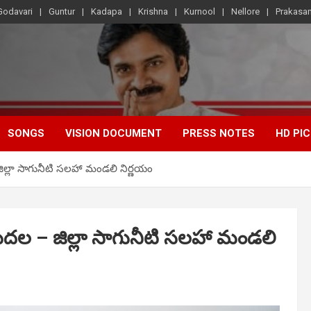
Godavari
Guntur
Kadapa
Krishna
Kurnool
Nellore
Prakasa
SONGS
VISION DOCUMENT
PRESS NOTES
HD PI
జిల్లా సాగునీటి సలహా మండలి నిర్ణయం
డుదల – జిల్లా సాగునీటి సలహా మండలి