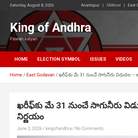
Skip
Saturday, August 8, 2026
Anantapur
Chittoor
East 
to
content
King of Andhra
Pawan kalyan
HOME
ELECTION SYMBOL
ISSUES
VIDEOS
Home
East Godavari
ఖరీఫ్‌కు మే 31 నుంచే సాగునీరు విడుదల – 
ఖరీఫ్‌కు మే 31 నుంచే సాగునీరు వి
నిర్ణయం
June 2, 2026
kingofandhra
No Comments