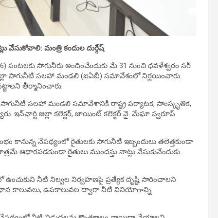
ు వేసుకోవాలి: మంత్రి కందుల దుర్గేష్
36) పంటలకు సాగునీరు అందించేందుకు మే 31 నుంచి ధవళేశ్వరం సర్
జిల్లా సాగునీటి సలహా మండలి (ఐఏబీ) సమావేశంలో నిర్ణయించారు.
టాలని తీర్మానించారు.
సాగునీటి సలహా మండలి సమావేశానికి రాష్ట్ర పర్యాటక, సాంస్కృతిక,
ఇన్‌ఛార్జి జిల్లా కలెక్టర్, జాయింట్ కలెక్టర్ వై. మేఘా స్వరూప్
ారంభం కానున్న నేపథ్యంలో రైతులకు సాగునీటి ఇబ్బందులు తలెత్తకుండా
మాత్రమే ఆధారపడకుండా రైతులు ముందస్తు నాట్లు వేసుకునేందుకు
లో ఉంచుకుని నీటి నిల్వల నిర్వహణపై ప్రత్యేక దృష్టి సారించాలని
 ప్రధాన కాలువలు, ఉపకాలువల ద్వారా నీటి వినియోగాన్ని
ి నేపథ్యంలో నీటి విడుదలను కొంతకాలం వాయిదా వేయాలని