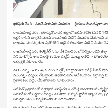
ఖరీఫ్‌కు మే 31 నుంచే సాగునీరు విడుదల – రైతులు ముందస్తుగా నాట్ల
రాజమహేంద్రవరం : తూర్పుగోదావరి జిల్లాలో ఖరీఫ్-2026 (ఫసలీ 14
ఆర్థర్ కాటన్ బ్యారేజీ నుంచి కాలువలకు నీటిని విడుదల చేయాలని 
కాలువల మరమ్మతుల పురోగతిని బట్టి దశలవారీగా నీటి విడుదల చేపట్
రాజమహేంద్రవరం కలెక్టరేట్ సమావేశ మందిరంలో నిర్వహించిన జిల్లా 
సినిమాటోగ్రఫీ శాఖ మంత్రి కందుల దుర్గేష్ ముఖ్య అతిథిగా హాజరయ్యారు. 
అధ్యక్షత వహించారు.
ఈ సందర్భంగా మంత్రి కందుల దుర్గేష్ మాట్లాడుతూ ఖరీఫ్ సీజన్ ప్ర
ముందస్తు చర్యలు చేపట్టాలని అధికారులను ఆదేశించారు. వర్షాలపై 
ప్రణాళికలు సిద్ధం చేసుకోవాలని సూచించారు.
ఎల్‌నినో ప్రభావంతో వర్షాభావ పరిస్థితులు తలెత్తే అవకాశాలను దృష్టి
సమావేశంలో నిర్ణయించినట్లు తెలిపారు. సమ్మర్ స్టోరేజ్ ట్యాంకులు,
సమర్థవంతంగా నిర్వహించాలని సూచించారు.
కొంతమంది ప్రజాప్రతినిధులు కాలువల మరమ్మతు పనులు పూర్తికాన