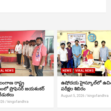
RAL NEWS
NEWS
VIRAL NEWS
ంగాణ రాష్ట్ర
ఉషోదయ హైస్కూల్‌లో ఉచి
ంలో ప్రొఫెసర్ జయశంకర్
పరీక్షల శిబిరం
ేడుకలు
August 5, 2026
kingofandhra
026
kingofandhra