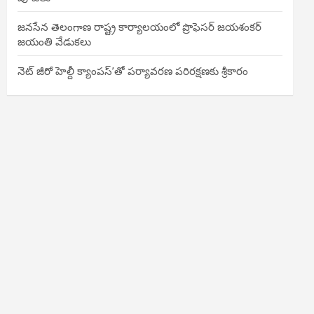
జనసేన తెలంగాణ రాష్ట్ర కార్యాలయంలో ప్రొఫెసర్ జయశంకర్
జయంతి వేడుకలు
నెట్ జీరో హెల్దీ క్యాంపస్’తో పర్యావరణ పరిరక్షణకు శ్రీకారం